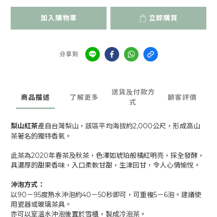
加入購物車
立即購買
分享到
送貨及付款方
商品描述
了解更多
顧客評價
式
梨山紅茶
產自台灣梨山，該區平均海拔約2,000公尺，形成高山
茶著名的獨特香氣。
此茶為2020年春茶及秋茶，色澤如琥珀般橘紅明亮，採全發酵，
具濃厚的甜果香味，入口柔軟甘甜，生津回甘，令人心情愉悅。
沖泡方式：
以90－95度熱水沖泡約40－50秒即可，可重複5－6泡。建議使
用瓷器或玻璃茶具。
亦可以室溫水沖泡後置於雪櫃，製成冷泡茶。