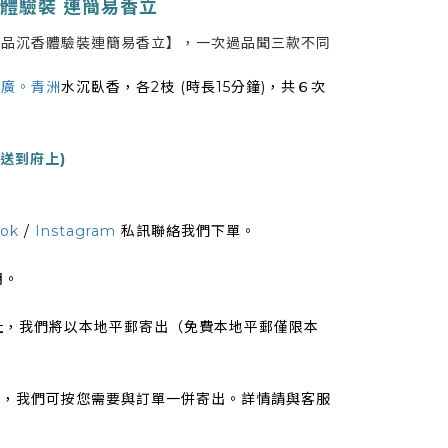
體驗裝 連簡易香立
三品沉香體驗裝連簡易香立】，一次過品聞三款不同
及
廣。青洲
水沉臥香，各2枝 (時長15分鐘)，共６次
郵送到府上)
ok
/
Instagram
私訊聯絡我們下單。
明。
地址，我們將以本地平郵寄出（免費本地平郵僅限本
品，我們可按您需要與訂單一併寄出。詳情請與客服