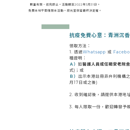
數量有限，送完即止。活動期至2022年3月31日。
免費本地平郵僅限本活動。寂光堂保留最終決定權。
prev
next
抗疫免費心意：青洲沉香體
領取方法：
1. 透過
Whatsapp
或
Facebo
種證明：
Ａ）
如
醫護人員或任職安老院
式)；或
Ｂ）
出示本港註冊非弁利機構
月17日或之後)
2. 收到確認後，請提供本港
3. 每人限取一份，歡迎轉發予