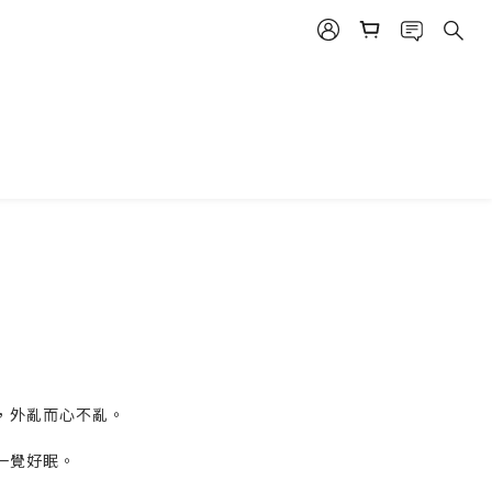
，外亂而心不亂。
一覺好眠。