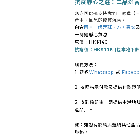
抗疫靜心之選：三品沉香
您亦可選擇支持我們，選購【
產地、氣息的優質沉香。
內含
圓。一級芽莊
、
方。惠安
一刻鐘靜心氣息。
原價：HK$148
抗疫價：HK$108 (包本地平
購買方法：
1. 透過
Whatsapp
或
Facebo
2. 按照指示付款及提供付款證
3. 收到確認後，請提供本港
產品）。
註：如您有於網店選購其他產
聯絡。