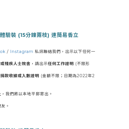
驗裝 (15分鐘兩枝) 連簡易香立
ok
/
Instagram
私訊聯絡我們，出示以下任何一
舍或殘疾人士院舍
，請出示
任何工作證明
(不限形
之
捐款收據或入數證明
(金額不限；日期為2022年2
地址，我們將以本地平郵寄出。
親友。