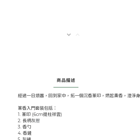
商品描述
經過一日煩囂，回到家中，拓一個沉香篆印，燃起熏香，澄淨
篆香入門套裝包括：
1. 篆印 (6cm提柱祥雲)
2. 長柄灰
壓
3. 香勺
4. 香鏟
5. 灰掃