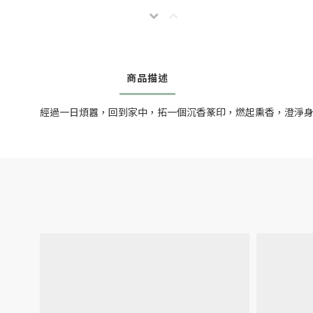
商品描述
經過一日煩囂，回到家中，拓一個沉香篆印，燃起熏香，澄淨