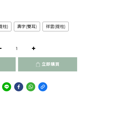
提柱)
壽字(雙耳)
祥雲(提柱)
立即購買