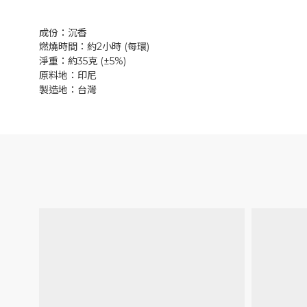
成份：沉香
燃燒時間：約
2
小時
(
每環
)
淨重：約
35
克
(
±
5%)
原料地：
印尼
製造地：台灣