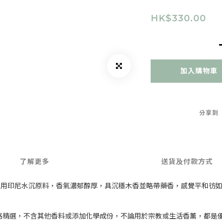
HK$330.00
加入購物車
分享到
了解更多
送貨及付款方式
採用印尼水沉原料，香氣濃郁醇厚，具沉穩
木香並
略帶藥香，感覺平和彷
格精選，不含其他香料或添加化學成份，不論用於宗教或生活香薰，都是