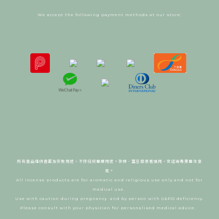
We accept the following payment methods at our store:
所有香品僅供香薰及宗教用途，不作任何醫療用途。
孕婦、蠶豆症患者慎用，宜諮詢專業醫生意
見。
All incense products are for aromatic and religious use only and not for
medical use.
Use with caution during pregnancy and by person with G6PD deficiency.
Please consult with your physician for personalised medical advice.