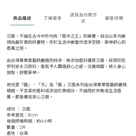
送貨及付款方
商品描述
了解更多
顧客評價
式
沉香，不論在古今中外均有「香中之王」的美譽。自古以來均被
視為最珍貴的供養物，亦於生活中被當作澄淨空間、寧神舒心的
香熏之用。
由台灣專業香藝師嚴選的純淨、無添加香料優質沉香，採用印尼
伊利安水沉原料，香氣予人飄逸舒心之感，淡雅微甜，使人身心
放鬆，舒壓寧神。
寂光堂「圓」、「方」及「廣 」沉香系列由台灣專業香藝師嚴格
精選，不含其他香料或添加化學成份，不論用於宗教或生活香
薰，都是優良安心之選。
成份 ： 沉香
參考直徑：8cm
每個燃燒時間：約4小時
數量：2片
產地：台灣