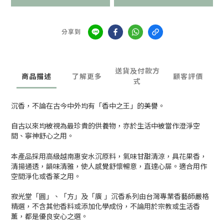
分享到
送貨及付款方
商品描述
了解更多
顧客評價
式
沉香，不論在古今中外均有「香中之王」的美譽。
自古以來均被視為最珍貴的供養物，亦於生活中被當作澄淨空
間、寧神舒心之用。
本產品採用高級越南惠安水沉原料，氣味甘甜清涼，具花果香，
清揚通透，韻味清雅，使人感覺舒懷暢意，直達心屝。適合用作
空間淨化或香篆之用。
寂光堂「圓」、「方」及「廣 」沉香系列由台灣專業香藝師嚴格
精選，不含其他香料或添加化學成份，不論用於宗教或生活香
薰，都是優良安心之選。