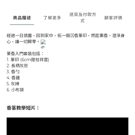
送貨及付款方
商品描述
了解更多
顧客評價
式
經過一日煩囂，回到家中，拓一個沉香篆印，燃起熏香，澄淨身
心，讓一切歸零。
篆香入門套裝包括：
1. 篆印 (6cm提柱祥雲)
2. 長柄灰
壓
3. 香勺
4. 香鏟
5. 灰掃
6. 小布袋
香篆教學短片：