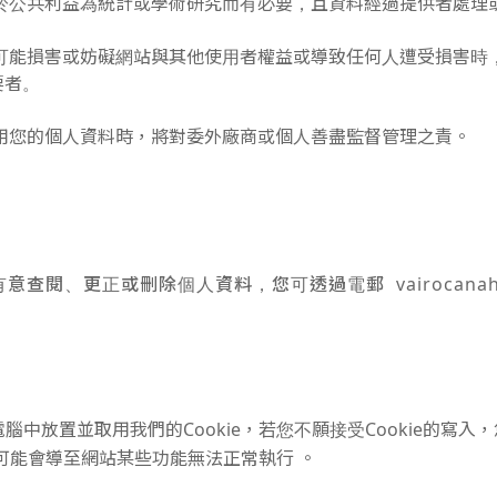
於公共利益為統計或學術研究而有必要，且資料經過提供者處理
可能損害或妨礙網站與其他使用者權益或導致任何人遭受損害時
要者。
用您的個人資料時，將對委外廠商或個人善盡監督管理之責。
閱、更正或刪除個人資料，您可透過電郵 vairocanahk@
中放置並取用我們的Cookie，若您不願接受Cookie的寫
但可能會導至網站某些功能無法正常執行 。