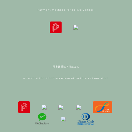
Payment methods for delivery order:
門市接受以下付款方式
We accept the following payment methods at our store: